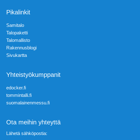
Pikalinkit
Samitalo
Talopaketti
Talomallisto
Rakennusblogi
Sivukartta
Yhteistyökumppanit
edocker.fi
tommintalli.fi
suomalainenmessu.fi
Ota meihin yhteyttä
Lähetä sähköpostia: