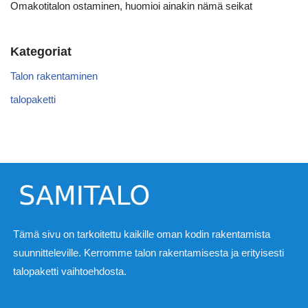
Omakotitalon ostaminen, huomioi ainakin nämä seikat
Kategoriat
Talon rakentaminen
talopaketti
Tämä sivu on tarkoitettu kaikille oman kodin rakentamista
suunnitteleville. Kerromme talon rakentamisesta ja erityisesti
talopaketti vaihtoehdosta.