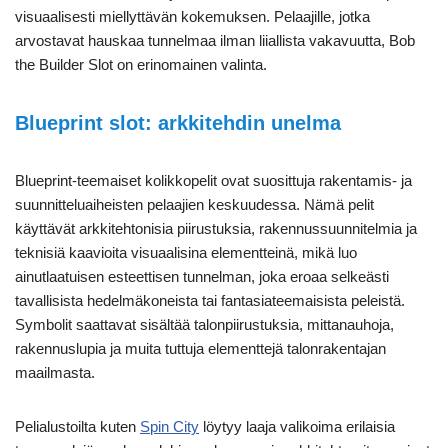
visuaalisesti miellyttävän kokemuksen. Pelaajille, jotka
arvostavat hauskaa tunnelmaa ilman liiallista vakavuutta, Bob
the Builder Slot on erinomainen valinta.
Blueprint slot: arkkitehdin unelma
Blueprint-teemaiset kolikkopelit ovat suosittuja rakentamis- ja
suunnitteluaiheisten pelaajien keskuudessa. Nämä pelit
käyttävät arkkitehtonisia piirustuksia, rakennussuunnitelmia ja
teknisiä kaavioita visuaalisina elementteinä, mikä luo
ainutlaatuisen esteettisen tunnelman, joka eroaa selkeästi
tavallisista hedelmäkoneista tai fantasiateemaisista peleistä.
Symbolit saattavat sisältää talonpiirustuksia, mittanauhoja,
rakennuslupia ja muita tuttuja elementtejä talonrakentajan
maailmasta.
Pelialustoilta kuten
Spin City
löytyy laaja valikoima erilaisia